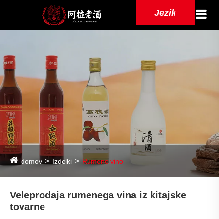
Jezik
domov
Izdelki
Rumeno vino
Veleprodaja rumenega vina iz kitajske
tovarne