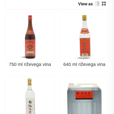
profil okusa.
View as
Zmerna vsebnost alkohola
Rumeno vino, ki običajno znaša od 8 % do 20 % ABV, je
mehkejše od destiliranih žganih pijač, zaradi česar je
primerno za vsakodnevno uživanje in širši krog
potrošnikov.
Hranilna vrednost
750 ml riževega vina
640 ml riževega vina
S tradicionalno fermentacijo rumeno vino ohrani
aminokisline, vitamine in minerale v sledovih, ki se v
tradicionalni prehranski kulturi pogosto štejejo za
koristne.
Široka kulinarična uporaba
Veliko se uporablja v kitajski kuhinji za odstranjevanje