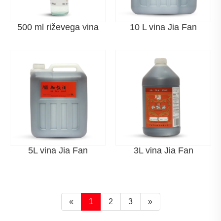
vonjav, izboljšanje arome in izboljšanje okusa, zlasti v
dušenih in dušenih jedeh.
500 ml riževega vina
10 L vina Jia Fan
Lastnosti
Tradicionalni postopek varjenja
Proizvedeno po tradicionalni metodi fermentacije s
tehnikami kojija in staranja, pri čemer so nekatere
vrhunske sorte zorele več let, da razvijejo edinstveno
kompleksnost okusa.
5L vina Jia Fan
3L vina Jia Fan
S starostjo se izboljšuje
Rumeno vino ima močan potencial staranja; dlje ko je
shranjena, bogatejša in bolj prefinjena sta njena aroma in
«
1
2
3
»
okus.